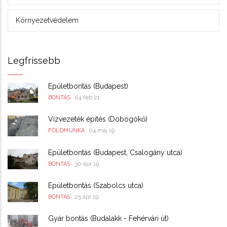
Környezetvédelem
Legfrissebb
Épületbontás (Budapest)
04 feb 21
BONTÁS
Vízvezeték építés (Dobogókő)
04 máj 19
FÖLDMUNKA
Épületbontás (Budapest, Csalogány utca)
30 ápr 19
BONTÁS
Épületbontás (Szabolcs utca)
25 ápr 19
BONTÁS
Gyár bontás (Budalakk - Fehérvári út)