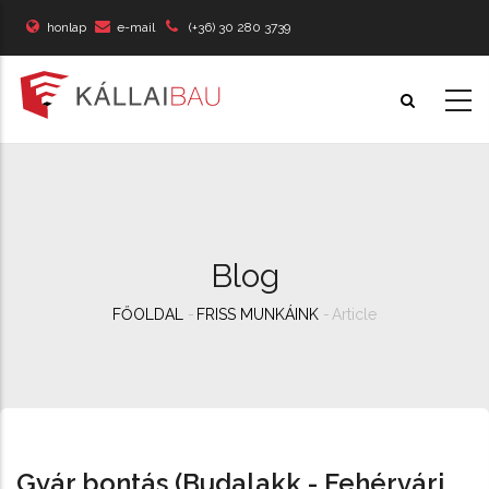
Ugrás
honlap
e-mail
(+36) 30 280 3739
a
tartalomra
Blog
FŐOLDAL
-
FRISS MUNKÁINK
-
Article
Morzsa
Gyár bontás (Budalakk - Fehérvári