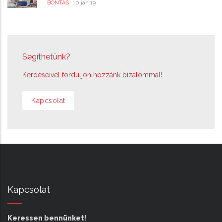
10 jan 19
BONTÁS
Segíthetünk?
Kérdéseivel forduljon hozzánk bizalommal!
Kapcsolat
Kapcsolat
Keressen bennünket!